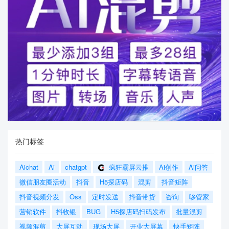
热门标签
Aichat
Ai
chatgpt
疯狂霸屏云推
Ai创作
Ai问答
微信朋友圈活动
抖音
H5探店码
混剪
抖音矩阵
抖音视频分发
Oss
定时发送
抖音带货
咨询
哆管家
营销软件
抖收银
BUG
H5探店码扫码发布
批量混剪
视频混剪
大屏互动
现场大屏
开业大屏幕
快手矩阵