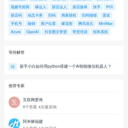
视频号矩阵
哆达人
探店达人
探店接单
快手
POI
探店码
动态卡券
扫码
商家授权
扫码报错
渠道
手机号
核销
商户位置
哆混剪
腾讯混元
MiniMax
Azure
OpenAI
抖音图文带货
带货培训
矩阵系统
等待解答
新手小白如何用python搭建一个Ai智能微信机器人？
问
推荐专家
互联网爱将
8个答案 4次被采纳
阿米哆福建