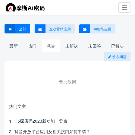
Toggl
navig
全部
互动营销应用
Ai智能应用
最新
热门
悬赏
未解决
未回答
已解决
发布问题
暂无数据
热门文章
1
H5探店码2023新功能一览表
2
抖音开放平台应用及相关接口如何申请？