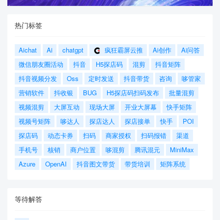
热门标签
Aichat
Ai
chatgpt
疯狂霸屏云推
Ai创作
Ai问答
微信朋友圈活动
抖音
H5探店码
混剪
抖音矩阵
抖音视频分发
Oss
定时发送
抖音带货
咨询
哆管家
营销软件
抖收银
BUG
H5探店码扫码发布
批量混剪
视频混剪
大屏互动
现场大屏
开业大屏幕
快手矩阵
视频号矩阵
哆达人
探店达人
探店接单
快手
POI
探店码
动态卡券
扫码
商家授权
扫码报错
渠道
手机号
核销
商户位置
哆混剪
腾讯混元
MiniMax
Azure
OpenAI
抖音图文带货
带货培训
矩阵系统
等待解答