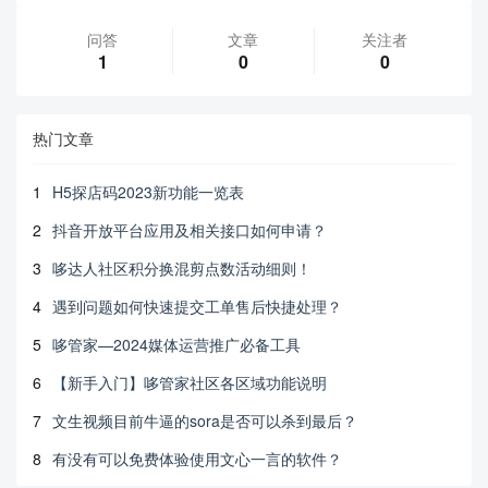
问答
文章
关注者
1
0
0
热门文章
1
H5探店码2023新功能一览表
2
抖音开放平台应用及相关接口如何申请？
3
哆达人社区积分换混剪点数活动细则！
4
遇到问题如何快速提交工单售后快捷处理？
5
哆管家—2024媒体运营推广必备工具
6
【新手入门】哆管家社区各区域功能说明
7
文生视频目前牛逼的sora是否可以杀到最后？
8
有没有可以免费体验使用文心一言的软件？